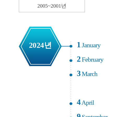
2005~2001년
1
2024년
January
2
February
3
March
4
April
9
September