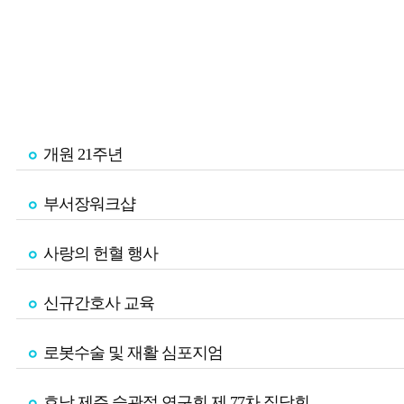
개원 21주년
부서장워크샵
사랑의 헌혈 행사
신규간호사 교육
로봇수술 및 재활 심포지엄
호남 제주 슬관절 연구회 제 77차 집담회