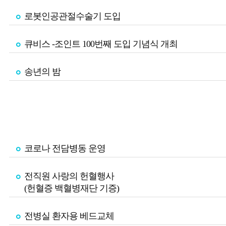
로봇인공관절수술기 도입
큐비스 -조인트 100번째 도입 기념식 개최
송년의 밤
코로나 전담병동 운영
전직원 사랑의 헌혈행사
(헌혈증 백혈병재단 기증)
전병실 환자용 베드교체