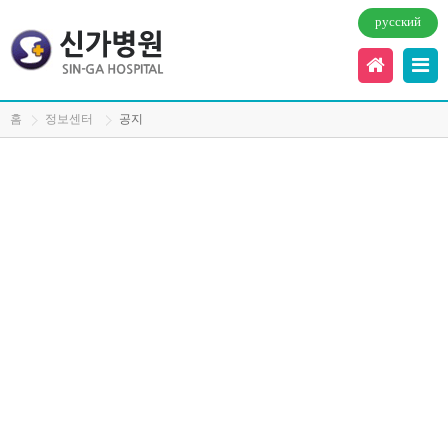
русский
홈
정보센터
공지