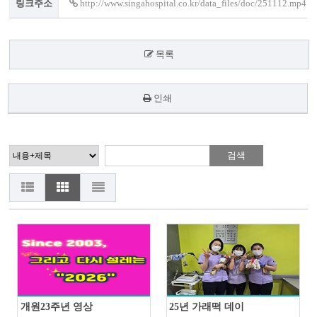
링크주소
http://www.singahospital.co.kr/data_files/doc/251112.mp4
목록
인쇄
개원23주년 영상
25년 가래떡 데이